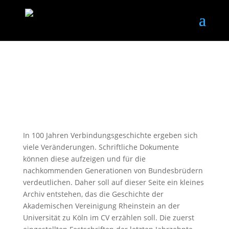
Archiv
Archiv-Seite der Akademischen
Vereinigung Rheinstein
In 100 Jahren Verbindungsgeschichte ergeben sich
viele Veränderungen. Schriftliche Dokumente
können diese aufzeigen und für die
nachkommenden Generationen von Bundesbrüdern
verdeutlichen. Daher soll auf dieser Seite ein kleines
Archiv entstehen, das die Geschichte der
Akademischen Vereinigung Rheinstein an der
Universität zu Köln im CV erzählen soll. Die zuerst